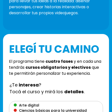
para llevar tus ideas a la realidad: diseñar
personajes, crear historias interactivas o
desarrollar tus propios videojuegos.
ELEGÍ TU CAMINO
El programa tiene
cuatro fases
y en cada una
tendrás
cursos obligatorios y electivos
que
te permitirán personalizar tu experiencia.
¿Te
interesa
?
Tocá el curso y mirá los
detalles
.
Arte digital
Ciencias básicas para la universidad